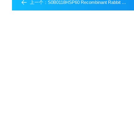
上一个：
S0B0118HSP60 Recombinant Rabbit mAb (PE Conjugate) (SDT-R012)