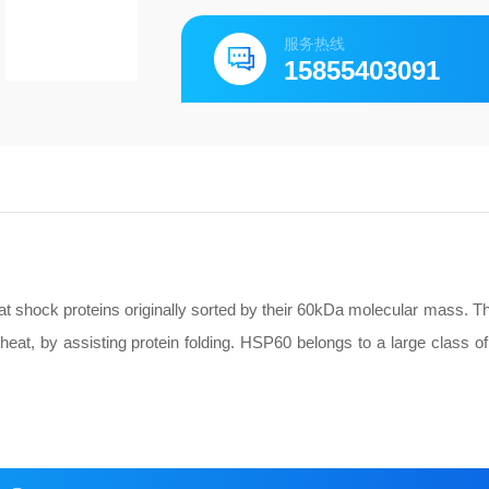
服务热线
15855403091
 shock proteins originally sorted by their 60kDa molecular mass. T
h heat, by assisting protein folding. HSP60 belongs to a large class o