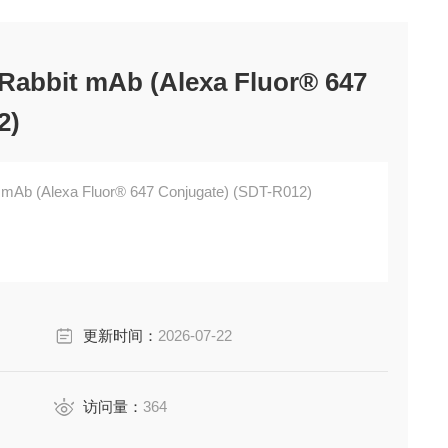
abbit mAb (Alexa Fluor® 647
2)
mAb (Alexa Fluor® 647 Conjugate) (SDT-R012)
更新时间：
2026-07-22
访问量：
364