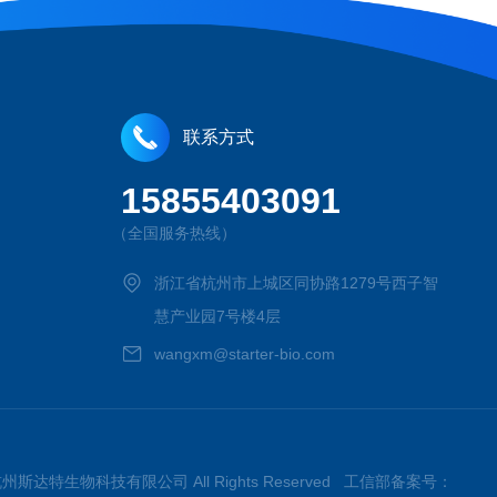
联系方式
15855403091
（全国服务热线）
浙江省杭州市上城区同协路1279号西子智
慧产业园7号楼4层
wangxm@starter-bio.com
026杭州斯达特生物科技有限公司 All Rights Reserved 工信部备案号：