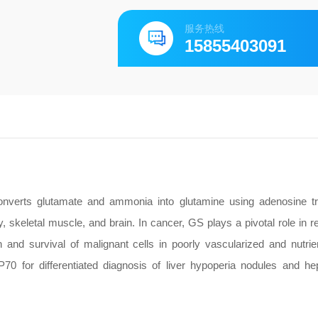
服务热线
15855403091
erts glutamate and ammonia into glutamine using adenosine tr
, skeletal muscle, and brain. In cancer, GS plays a pivotal role in r
n and survival of malignant cells in poorly vascularized and nutrie
for differentiated diagnosis of liver hypoperia nodules and hep