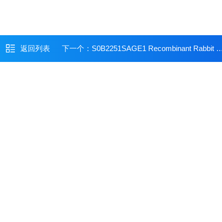
返回列表
下一个：
S0B2251SAGE1 Recombinant Rabbit mAb (SDT-317-60)