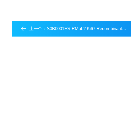
上一个：
S0B0001ES-RMab? Ki67 Recombinant Rabbit mAb (SDT-10002)