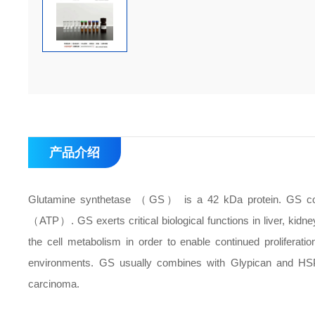
产品介绍
Glutamine synthetase （GS） is a 42 kDa protein. GS conv
（ATP）. GS exerts critical biological functions in liver, kidney
the cell metabolism in order to enable continued proliferatio
environments. GS usually combines with Glypican and HSP70 
carcinoma.