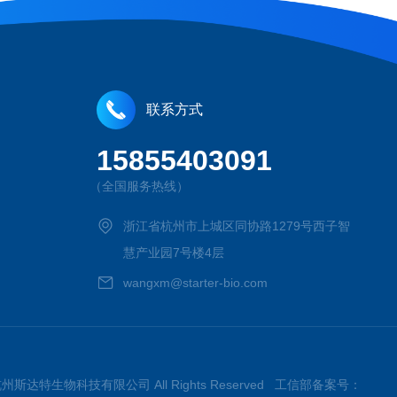
联系方式
15855403091
（全国服务热线）
浙江省杭州市上城区同协路1279号西子智
慧产业园7号楼4层
wangxm@starter-bio.com
026杭州斯达特生物科技有限公司 All Rights Reserved 工信部备案号：