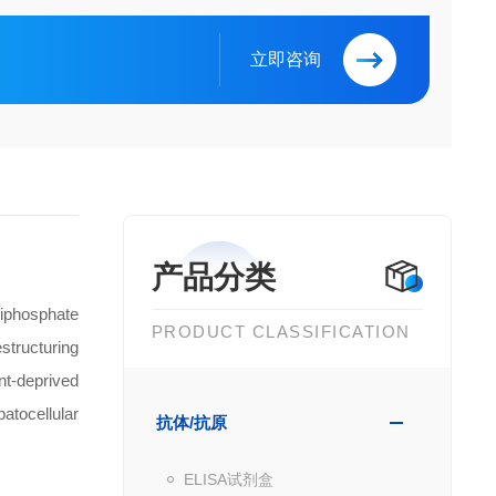
立即咨询
产品分类
iphosphate
PRODUCT CLASSIFICATION
estructuring
nt-deprived
atocellular
抗体/抗原
ELISA试剂盒