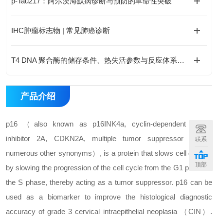
p-Tau217：阿尔茨海默病诊断与预防的革命性突破
IHC肿瘤标志物 | 常见肺癌诊断
T4 DNA 聚合酶的储存条件、热失活参数与反应体系优化
产品介绍
p16 （also known as p16INK4a, cyclin-dependent kinase
inhibitor 2A, CDKN2A, multiple tumor suppressor 1 and
联系
numerous other synonyms）, is a protein that slows cell division
顶部
by slowing the progression of the cell cycle from the G1 phase to
the S phase, thereby acting as a tumor suppressor. p16 can be
used as a biomarker to improve the histological diagnostic
accuracy of grade 3 cervical intraepithelial neoplasia （CIN）.