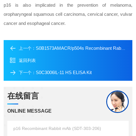
p16 is also implicated in the prevention of melanoma,
oropharyngeal squamous cell carcinoma, cervical cancer, vulvar
cancer and esophageal cancer.
S0B1573AMACR/p504s Recombinant Rabbit mAb (Alexa Fluor??555 Conjugate) (SDT-401-29)
上一个：
返回列表
S0C3006IL-11 HS ELISA Kit
下一个：
在线留言
ONLINE MESSAGE