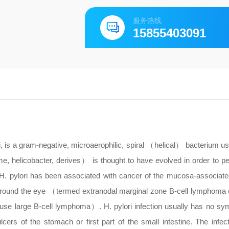
服务热线
15855403091
, is a gram-negative, microaerophilic, spiral （helical） bacterium us
, helicobacter, derives） is thought to have evolved in order to pe
. H. pylori has been associated with cancer of the mucosa-associat
 around the eye （termed extranodal marginal zone B-cell lymphoma o
use large B-cell lymphoma）. H. pylori infection usually has no s
s of the stomach or first part of the small intestine. The infect