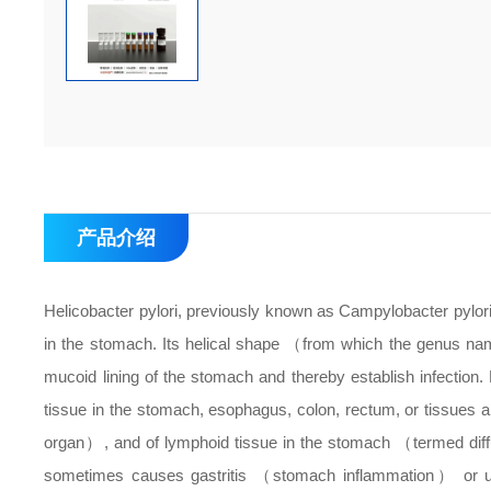
产品介绍
Helicobacter pylori, previously known as Campylobacter pylori
in the stomach. Its helical shape （from which the genus name
mucoid lining of the stomach and thereby establish infection
tissue in the stomach, esophagus, colon, rectum, or tissues
organ）, and of lymphoid tissue in the stomach （termed diff
sometimes causes gastritis （stomach inflammation） or ulcer