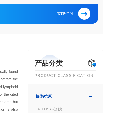
立即咨询
产品分类
ually found
PRODUCT CLASSIFICATION
netrate the
ed lymphoid
f the cited
抗体/抗原
ymptoms but
ion is also
ELISA试剂盒