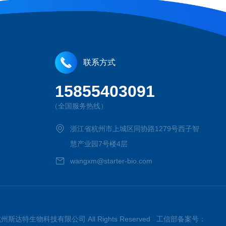
联系方式
15855403091
（全国服务热线）
浙江省杭州市上城区同协路1279号西子智
慧产业园7号楼4层
wangxm@starter-bio.com
026杭州斯达特生物科技有限公司 All Rights Reserved 工信部备案号：