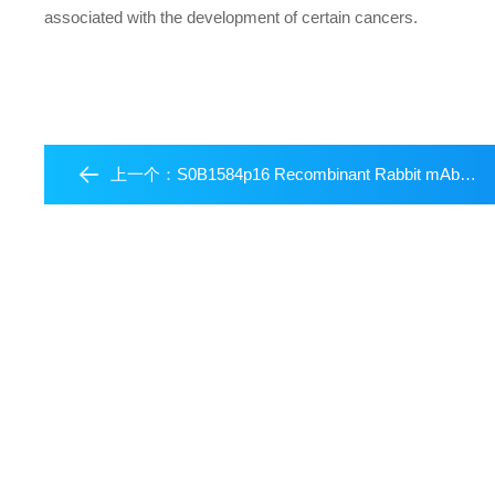
associated with the development of certain cancers.
上一个：
S0B1584p16 Recombinant Rabbit mAb (Alexa Fluor? 555 Conjugate) (SDT-303-206)