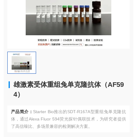
雄激素受体重组兔单克隆抗体（AF59
4）
产品简介：
Starter Bio推出的SDT-R167A型重组兔单克隆抗
体，通过Alexa Fluor 594荧光探针偶联技术，为研究者提供
了高信噪比、多场景兼容的检测解决方案。