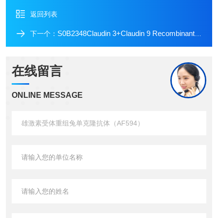
返回列表
S0B2348Claudin 3+Claudin 9 Recombinant Rabbit mAb (SDT-1452-69)
下一个：
在线留言
ONLINE MESSAGE