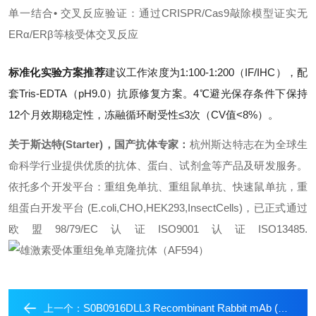
单一结合
• 交叉反应验证：通过CRISPR/Cas9敲除模型证实无
ERα/ERβ等核受体交叉反应
标准化实验方案推荐
建议工作浓度为1:100-1:200（IF/IHC），配
套Tris-EDTA（pH9.0）抗原修复方案。4℃避光保存条件下保持
12个月效期稳定性，冻融循环耐受性≤3次（CV值<8%）。
关于斯达特(Starter)，国产抗体专家：
杭州斯达特志在为全球生
命科学行业提供优质的抗体、蛋白、试剂盒等产品及研发服务。
依托多个开发平台：重组免单抗、重组鼠单抗、快速鼠单抗，重
组蛋白开发平台 (E.coli,CHO,HEK293,InsectCells)，已正式通过
欧盟98/79/EC认证ISO9001认证ISO13485.
S0B0916DLL3 Recombinant Rabbit mAb (S-207-179)
上一个：