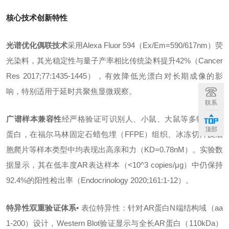
核心技术创新特性
光谱优化偶联技术
采用Alexa Fluor 594（Ex/Em=590/617nm）荧
光染料，其光稳定性与量子产率相比传统染料提升42%（Cancer
Res 2017;77:1435-1445），有效降低光漂白对长期成像的影
响，特别适用于延时共聚焦显微观察。
联系
广谱样本兼容性
经严格验证可识别人、小鼠、大鼠等多物种AR
顶部
蛋白，在福尔马林固定石蜡包埋（FFPE）组织、冰冻切片及细
胞爬片等样本类型中均表现出高亲和力（KD=0.78nM）。实验数
据显示，其在低丰度AR表达样本（<10^3 copies/μg）中仍保持
92.4%的阳性检出率（Endocrinology 2020;161:1-12）。
特异性双重验证体系
• 表位特异性：针对AR蛋白N端结构域（aa
1-200）设计，Western Blot验证显示与全长AR蛋白（110kDa）