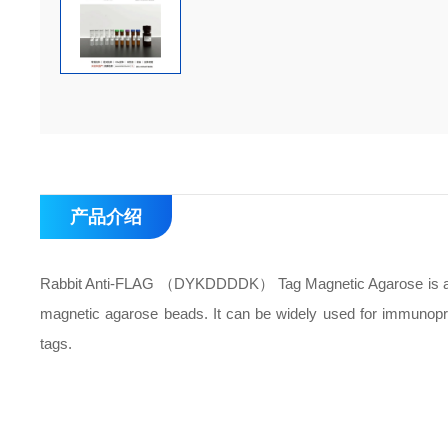
产品介绍
Rabbit Anti-FLAG （DYKDDDDK） Tag Magnetic Agarose is an a
magnetic agarose beads. It can be widely used for immunoprecip
tags.