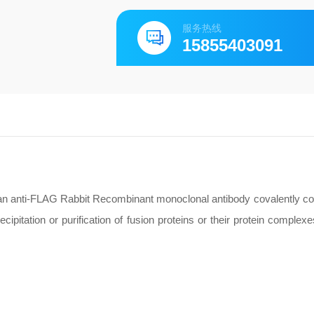
服务热线
15855403091
nti-FLAG Rabbit Recombinant monoclonal antibody covalently con
itation or purification of fusion proteins or their protein complexe