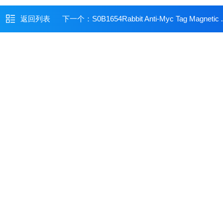
返回列表
下一个：
S0B1654Rabbit Anti-Myc Tag Magnetic Agarose