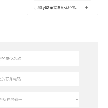
小鼠Ly6G单克隆抗体如何揭示骨髓基质细胞抑制肿瘤的新机制？