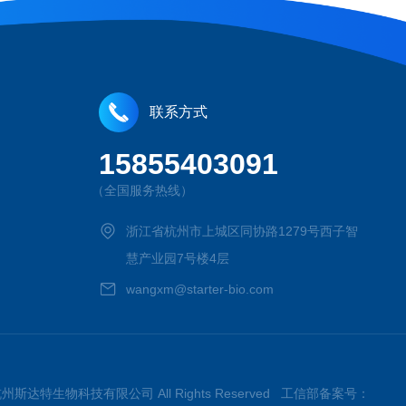
联系方式
15855403091
（全国服务热线）
浙江省杭州市上城区同协路1279号西子智
慧产业园7号楼4层
wangxm@starter-bio.com
026杭州斯达特生物科技有限公司 All Rights Reserved 工信部备案号：