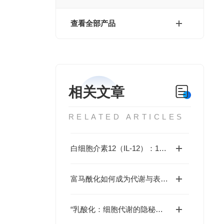
查看全部产品
相关文章
RELATED ARTICLES
白细胞介素12（IL-12）：1型免疫应答的“战略指挥官“
富马酰化如何成为代谢与表观遗传调控的新枢纽？
“乳酸化：细胞代谢的隐秘修饰与疾病的潜在钥匙”