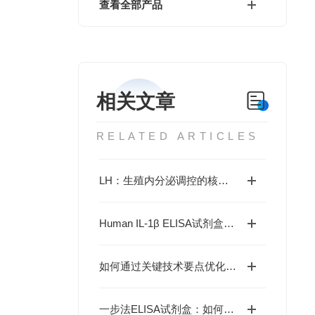
查看全部产品
相关文章
RELATED ARTICLES
LH：生殖内分泌调控的核心因子，生理学功能和疾病机制全解析
Human IL-1β ELISA试剂盒如何解析炎症与抗肿瘤免疫的复杂关联？
如何通过关键技术要点优化一步法ELISA检测？
一步法ELISA试剂盒：如何革新免疫检测的工作流程？