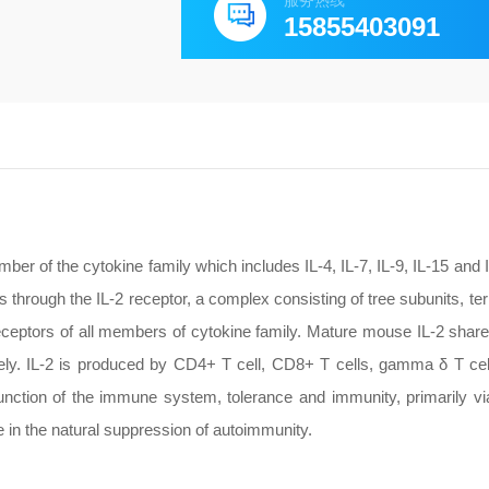
服务热线
15855403091
mber of the cytokine family which includes IL-4, IL-7, IL-9, IL-15 and
ls through the IL-2 receptor, a complex consisting of tree subunits, t
eptors of all members of cytokine family. Mature mouse IL-2 sha
ely. IL-2 is produced by CD4+ T cell, CD8+ T cells, gamma δ T cell
 function of the immune system, tolerance and immunity, primarily via
e in the natural suppression of autoimmunity.