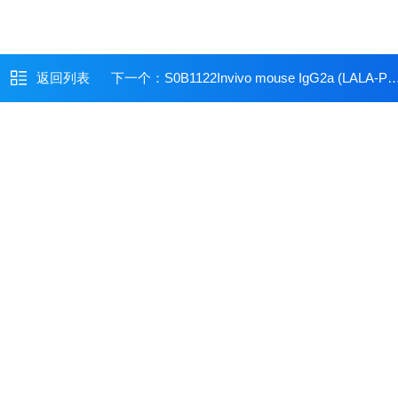
返回列表
下一个：
S0B1122Invivo mouse IgG2a (LALA-PG) isotype control, anti-hen egg lysozyme