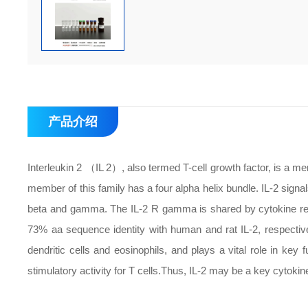
产品介绍
Interleukin 2 （IL 2）, also termed T-cell growth factor, is a me
member of this family has a four alpha helix bundle. IL-2 signa
beta and gamma. The IL-2 R gamma is shared by cytokine rec
73% aa sequence identity with human and rat IL-2, respectiv
dendritic cells and eosinophils, and plays a vital role in key
stimulatory activity for T cells.Thus, IL-2 may be a key cytokin