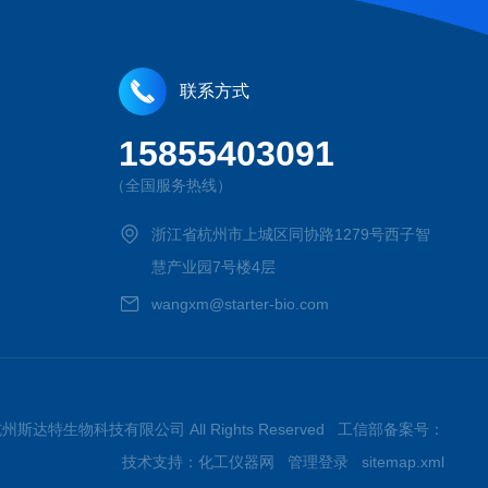
联系方式
15855403091
（全国服务热线）
浙江省杭州市上城区同协路1279号西子智
慧产业园7号楼4层
wangxm@starter-bio.com
026杭州斯达特生物科技有限公司 All Rights Reserved 工信部备案号：
技术支持：
化工仪器网
管理登录
sitemap.xml