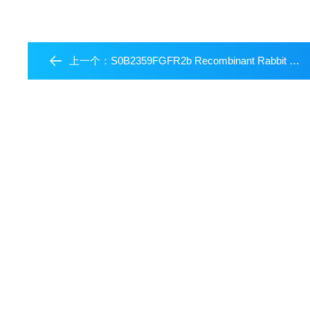
上一个：
S0B2359FGFR2b Recombinant Rabbit mAb (SDT-423-121)