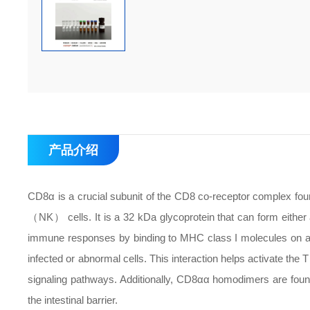
产品介绍
CD8α is a crucial subunit of the CD8 co-receptor complex fo
（NK） cells. It is a 32 kDa glycoprotein that can form either
immune responses by binding to MHC class I molecules on ant
infected or abnormal cells. This interaction helps activate the
signaling pathways. Additionally, CD8αα homodimers are foun
the intestinal barrier.