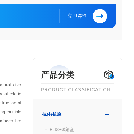
立即咨询
产品分类
ural killer
PRODUCT CLASSIFICATION
tal role in
truction of
ing multiple
抗体/抗原
rfaces like
ELISA试剂盒