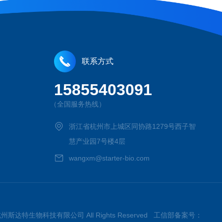
联系方式
15855403091
（全国服务热线）
浙江省杭州市上城区同协路1279号西子智
慧产业园7号楼4层
wangxm@starter-bio.com
026杭州斯达特生物科技有限公司 All Rights Reserved 工信部备案号：