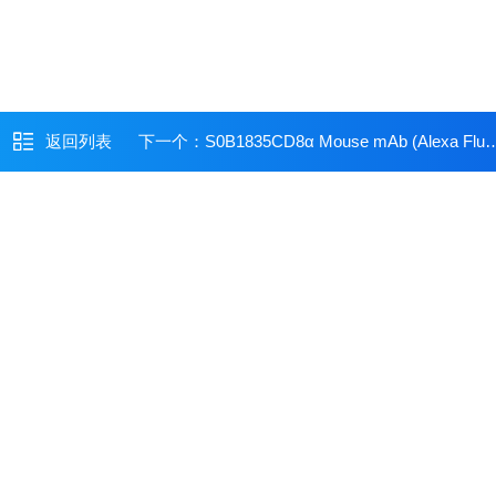
返回列表
下一个：
S0B1835CD8α Mouse mAb (Alexa Fluor? 488 Conjugate) (SDT-1036-34)