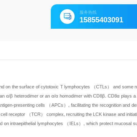
服务热线
15855403091
und on the surface of cytotoxic T lymphocytes （CTLs） and some nat
 an α/β heterodimer or an α/α homodimer with CD8β. CD8α plays a vi
igen-presenting cells （APCs）, facilitating the recognition and des
 T cell receptor （TCR） complex, recruiting the LCK kinase and initiat
d on intraepithelial lymphocytes （IELs）, which protect mucosal su