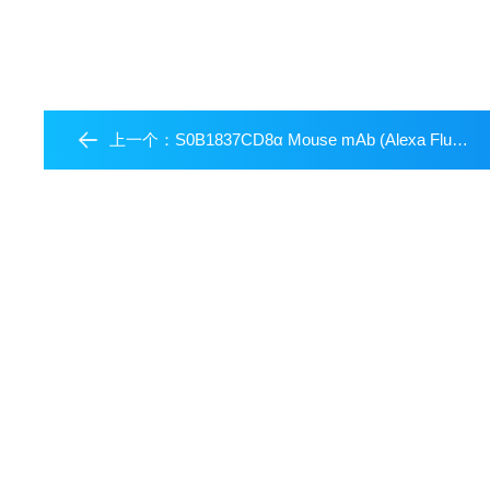
上一个：
S0B1837CD8α Mouse mAb (Alexa Fluor? 594 Conjugate) (SDT-1036-34)