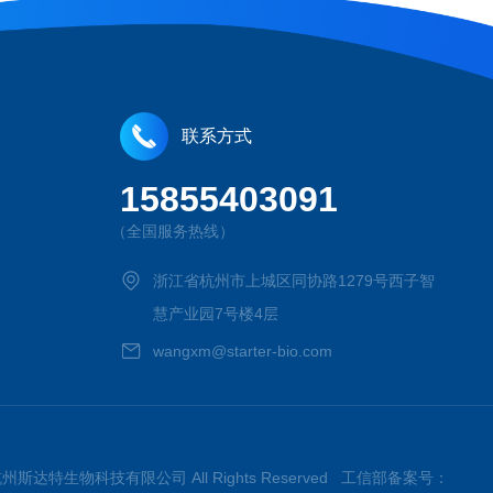
联系方式
15855403091
（全国服务热线）
浙江省杭州市上城区同协路1279号西子智
慧产业园7号楼4层
wangxm@starter-bio.com
026杭州斯达特生物科技有限公司 All Rights Reserved 工信部备案号：