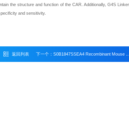
intain the structure and function of the CAR. Additionally, G4S Linker
ecificity and sensitivity.
返回列表
下一个：
S0B1847SSEA4 Recombinant Mouse mAb (Alexa Fluor? 647 Conjugate) (S-R541)