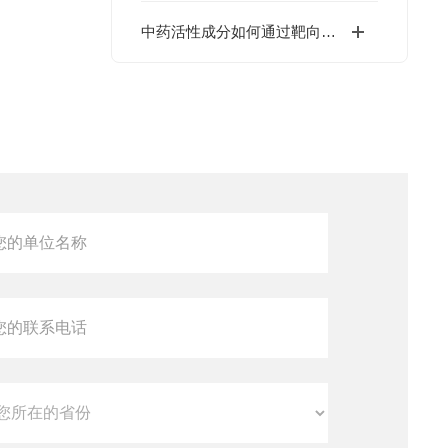
中药活性成分如何通过靶向PKM2抑制肿瘤生长？