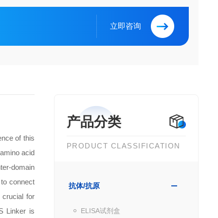
立即咨询
产品分类
nce of this
PRODUCT CLASSIFICATION
 amino acid
nter-domain
 to connect
抗体/抗原
crucial for
S Linker is
ELISA试剂盒