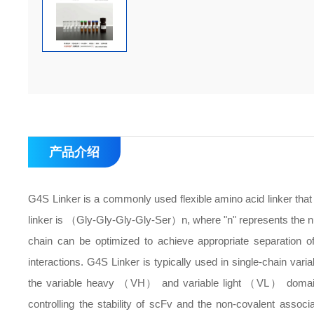
产品介绍
G4S Linker is a commonly used flexible amino acid linker that 
linker is （Gly-Gly-Gly-Gly-Ser）n, where "n" represents the num
chain can be optimized to achieve appropriate separation o
interactions. G4S Linker is typically used in single-chain
the variable heavy （VH） and variable light （VL） domains for
controlling the stability of scFv and the non-covalent ass