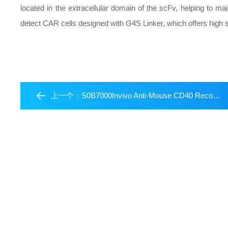
located in the extracellular domain of the scFv, helping to ma
detect CAR cells designed with G4S Linker, which offers high sp
上一个：
S0B7000Invivo Anti-Mouse CD40 Recombinant mAb (S-R456)