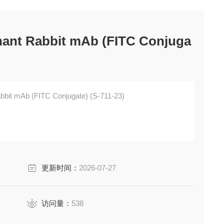
ant Rabbit mAb (FITC Conjuga
bit mAb (FITC Conjugate) (S-711-23)
更新时间：
2026-07-27
访问量：
538