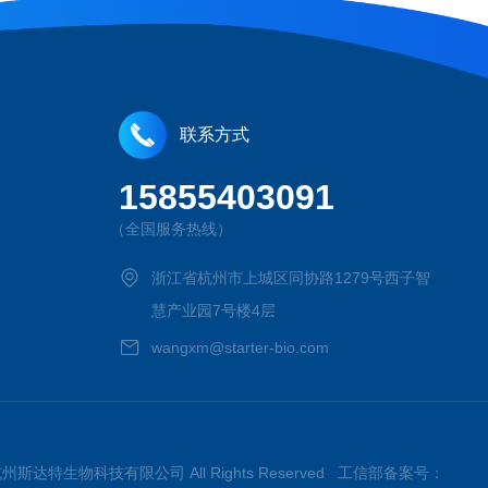
联系方式
15855403091
（全国服务热线）
浙江省杭州市上城区同协路1279号西子智
慧产业园7号楼4层
wangxm@starter-bio.com
026杭州斯达特生物科技有限公司 All Rights Reserved 工信部备案号：