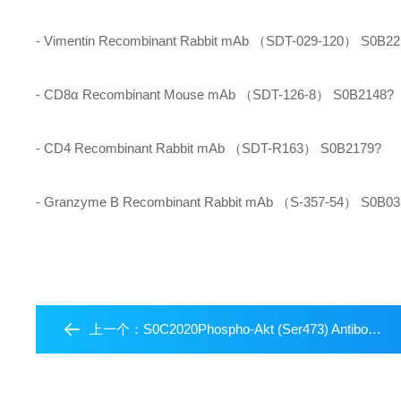
- Vimentin Recombinant Rabbit mAb （SDT-029-120） S0B2
- CD8α Recombinant Mouse mAb （SDT-126-8） S0B2148?
- CD4 Recombinant Rabbit mAb （SDT-R163） S0B2179?
- Granzyme B Recombinant Rabbit mAb （S-357-54） S0B03
上一个：
S0C2020Phospho-Akt (Ser473) Antibody Duo