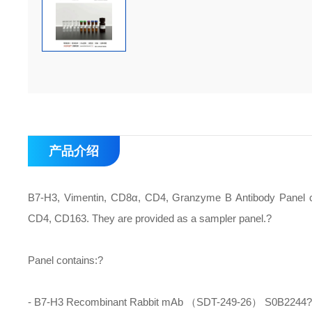
产品介绍
B7-H3, Vimentin, CD8α, CD4, Granzyme B Antibody Panel c
CD4, CD163. They are provided as a sampler panel.?
Panel contains:?
- B7-H3 Recombinant Rabbit mAb （SDT-249-26） S0B2244