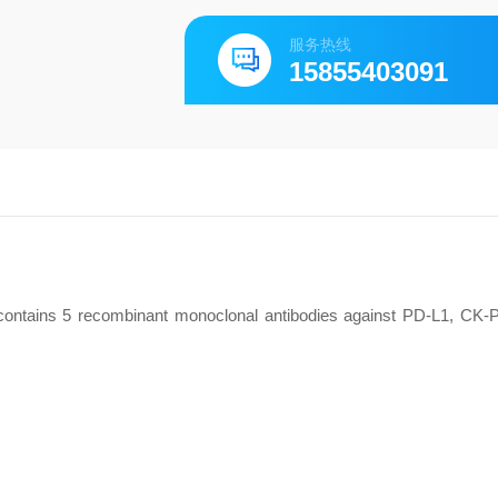
服务热线
15855403091
ontains 5 recombinant monoclonal antibodies against PD-L1, CK-
?