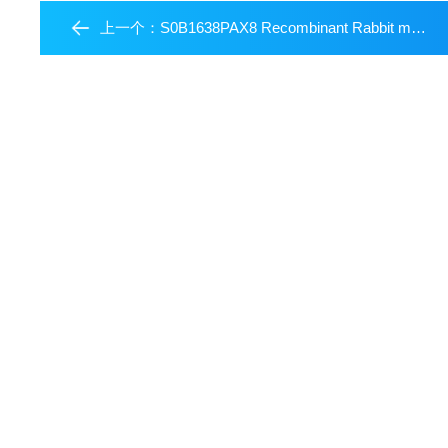
上一个：
S0B1638PAX8 Recombinant Rabbit mAb (Alexa Fluor? 488 Conjugate) (SDT-R509)