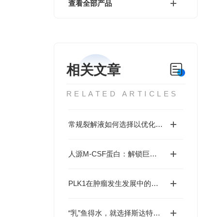
查看全部产品
相关文章
RELATED ARTICLES
常规裂解液如何选择以优化蛋白质印迹样品质量？
人源M-CSF蛋白：解锁巨噬细胞研究与肿瘤免疫的科研密钥
PLK1在肿瘤发生发展中的关键作用及靶向治疗前景如何？
“乳”鱼得水，就选择斯达特泛乳酸化抗体及微球!