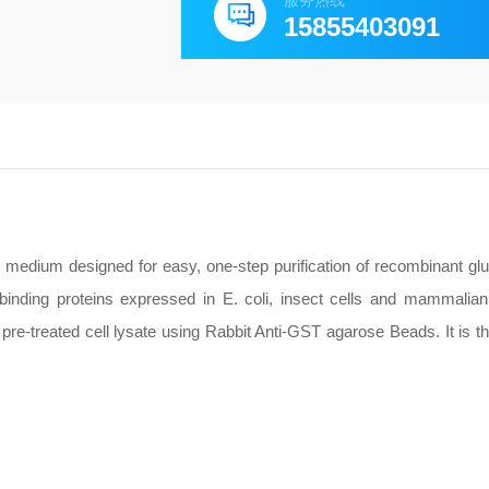
服务热线
15855403091
medium designed for easy, one-step purification of recombinant glu
nding proteins expressed in E. coli, insect cells and mammalian
pre-treated cell lysate using Rabbit Anti-GST agarose Beads. It is th