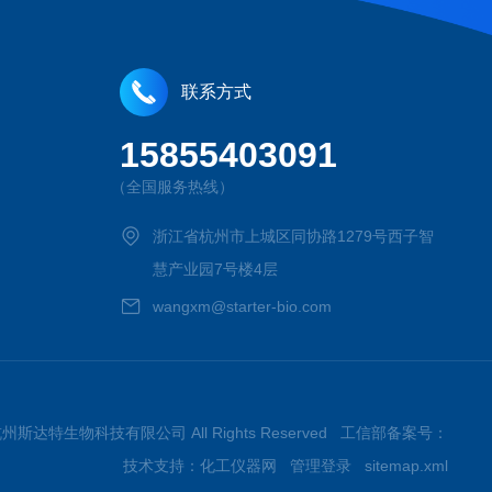
联系方式
15855403091
（全国服务热线）
浙江省杭州市上城区同协路1279号西子智
慧产业园7号楼4层
wangxm@starter-bio.com
026杭州斯达特生物科技有限公司 All Rights Reserved 工信部备案号：
技术支持：
化工仪器网
管理登录
sitemap.xml