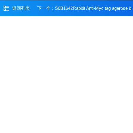
返回列表
下一个：
S0B1642Rabbit Anti-Myc tag agarose beads