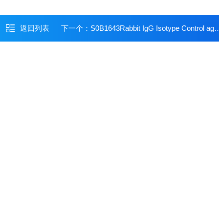
返回列表
下一个：
S0B1643Rabbit IgG Isotype Control agarose beads