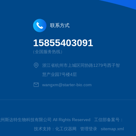
联系方式
15855403091
（全国服务热线）
浙江省杭州市上城区同协路1279号西子智
慧产业园7号楼4层
wangxm@starter-bio.com
026杭州斯达特生物科技有限公司 All Rights Reserved 工信部备案号：
技术支持：
化工仪器网
管理登录
sitemap.xml