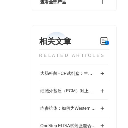
查看全部产品
相关文章
RELATED ARTICLES
大肠杆菌HCP试剂盒：生物制药工艺中不可忽视的宿主蛋白残留检测
细胞外基质（ECM）对上皮-间充质转化（EMT）作用影响解析
内参抗体：如何为Western Blot实验建立精准参照系？
OneStep ELISA试剂盒能否实现高效精准的蛋白检测？