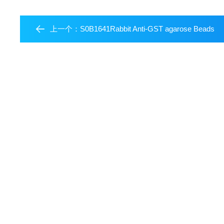
上一个：
S0B1641Rabbit Anti-GST agarose Beads