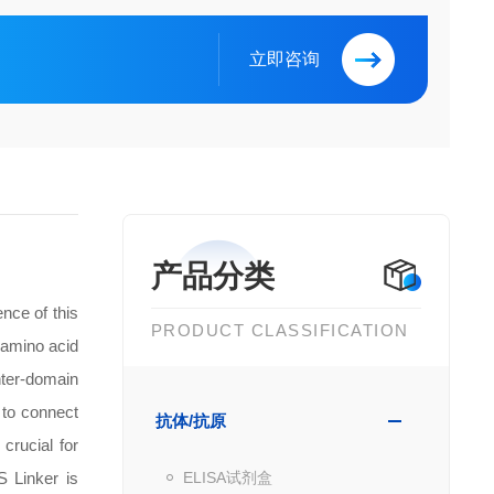
立即咨询
产品分类
nce of this
PRODUCT CLASSIFICATION
 amino acid
nter-domain
 to connect
抗体/抗原
crucial for
S Linker is
ELISA试剂盒