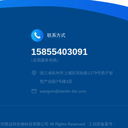
联系方式
15855403091
（全国服务热线）
浙江省杭州市上城区同协路1279号西子智
慧产业园7号楼4层
wangxm@starter-bio.com
026杭州斯达特生物科技有限公司 All Rights Reserved 工信部备案号：