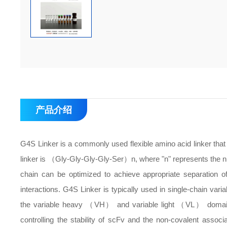
产品介绍
G4S Linker is a commonly used flexible amino acid linker that 
linker is （Gly-Gly-Gly-Gly-Ser）n, where "n" represents the num
chain can be optimized to achieve appropriate separation o
interactions. G4S Linker is typically used in single-chain
the variable heavy （VH） and variable light （VL） domains for
controlling the stability of scFv and the non-covalent ass