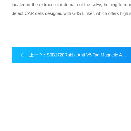
located in the extracellular domain of the scFv, helping to ma
detect CAR cells designed with G4S Linker, which offers high sp
上一个：
S0B1720Rabbit Anti-V5 Tag Magnetic Agarose