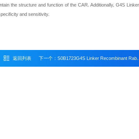
intain the structure and function of the CAR. Additionally, G4S Linker
ecificity and sensitivity.
返回列表
下一个：
S0B1723G4S Linker Recombinant Rabbit mAb (Pacific blue Conjugate) (S-711-23)