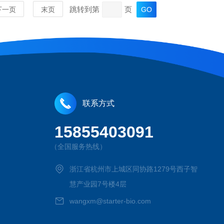
跳转到第
页
下一页
末页
联系方式
15855403091
MORE
（全国服务热线）
浙江省杭州市上城区同协路1279号西子智
慧产业园7号楼4层
wangxm@starter-bio.com