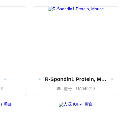
白
R-Spondin1 Protein, Mouse
19
型号：UA040213