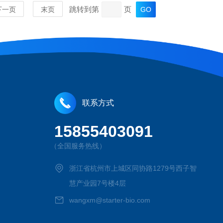
跳转到第
页
下一页
末页
联系方式
15855403091
MORE
（全国服务热线）
浙江省杭州市上城区同协路1279号西子智
慧产业园7号楼4层
wangxm@starter-bio.com